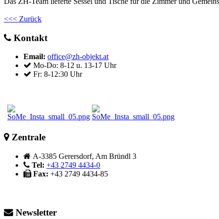
Das ZH-Team lieferte Sessel und Tische für die Zimmer und Gemeins
<<< Zurück
Kontakt
Email:
office@zh-objekt.at
Mo-Do: 8-12 u. 13-17 Uhr
Fr: 8-12:30 Uhr
Zentrale
A-3385 Gerersdorf, Am Bründl 3
Tel:
+43 2749 4434-0
Fax:
+43 2749 4434-85
Newsletter