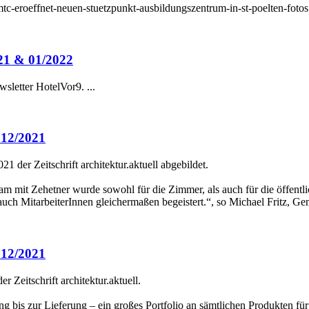
roeffnet-neuen-stuetzpunkt-ausbildungszentrum-in-st-poelten-fotos 
021 & 01/2022
sletter HotelVor9. ...
2/2021
 der Zeitschrift architektur.aktuell abgebildet.
am mit Zehetner wurde sowohl für die Zimmer, als auch für die öffent
 auch MitarbeiterInnen gleichermaßen begeistert.“, so Michael Fritz, G
2/2021
 Zeitschrift architektur.aktuell.
 bis zur Lieferung – ein großes Portfolio an sämtlichen Produkten für