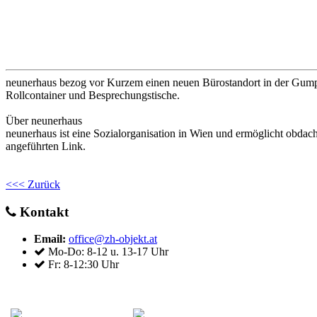
neunerhaus bezog vor Kurzem einen neuen Bürostandort in der Gumpend
Rollcontainer und Besprechungstische.
Über neunerhaus
neunerhaus ist eine Sozialorganisation in Wien und ermöglicht obd
angeführten Link.
<<< Zurück
Kontakt
Email:
office@zh-objekt.at
Mo-Do: 8-12 u. 13-17 Uhr
Fr: 8-12:30 Uhr