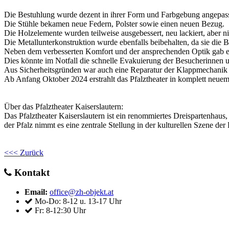
Die Bestuhlung wurde dezent in ihrer Form und Farbgebung angepass
Die Stühle bekamen neue Federn, Polster sowie einen neuen Bezug.
Die Holzelemente wurden teilweise ausgebessert, neu lackiert, aber nic
Die Metallunterkonstruktion wurde ebenfalls beibehalten, da sie die
Neben dem verbesserten Komfort und der ansprechenden Optik gab es 
Dies könnte im Notfall die schnelle Evakuierung der Besucherinnen 
Aus Sicherheitsgründen war auch eine Reparatur der Klappmechanik un
Ab Anfang Oktober 2024 erstrahlt das Pfalztheater in komplett neuem
Über das Pfalztheater Kaiserslautern:
Das Pfalztheater Kaiserslautern ist ein renommiertes Dreispartenhaus,
der Pfalz nimmt es eine zentrale Stellung in der kulturellen Szene der
<<< Zurück
Kontakt
Email:
office@zh-objekt.at
Mo-Do: 8-12 u. 13-17 Uhr
Fr: 8-12:30 Uhr