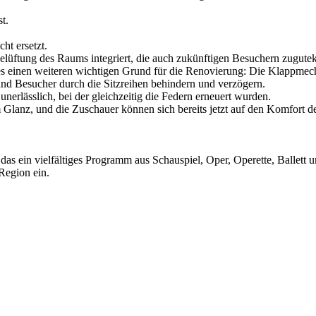
t.
ht ersetzt.
 Belüftung des Raums integriert, die auch zukünftigen Besuchern zugu
einen weiteren wichtigen Grund für die Renovierung: Die Klappmechani
und Besucher durch die Sitzreihen behindern und verzögern.
erlässlich, bei der gleichzeitig die Federn erneuert wurden.
 Glanz, und die Zuschauer können sich bereits jetzt auf den Komfort de
 das ein vielfältiges Programm aus Schauspiel, Oper, Operette, Ballett 
 Region ein.